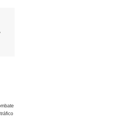
o
combate
tráfico