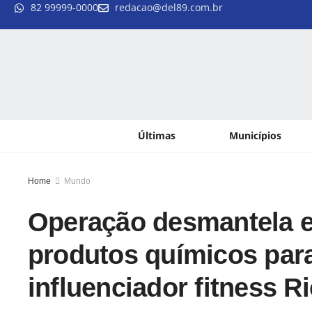
82 99999-0000
redacao@del89.com.br
Últimas
Municípios
Home
Mundo
Operação desmantela 
produtos químicos para
influenciador fitness R