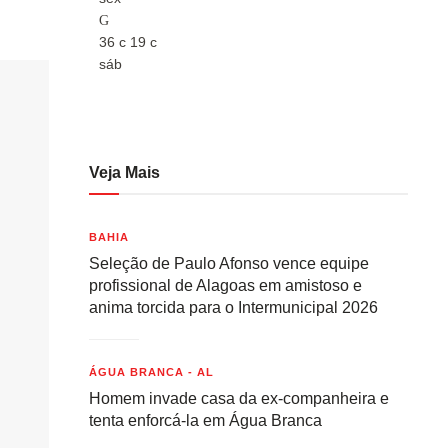
36
c
19
c
36
c
sáb
sáb
Veja Mais
BAHIA
Seleção de Paulo Afonso vence equipe
profissional de Alagoas em amistoso e
anima torcida para o Intermunicipal 2026
ÁGUA BRANCA - AL
Homem invade casa da ex-companheira e
tenta enforcá-la em Água Branca