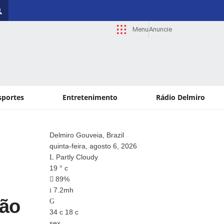
Menu
Anuncie
sportes
Entretenimento
Rádio Delmiro
Delmiro Gouveia, Brazil
Paul
quinta-feira, agosto 6, 2026
quin
Partly Cloudy
Fo
19
°
c
17
°
89%
9
7.2mh
7.
ção
34
c
18
c
34
c
sex
sex