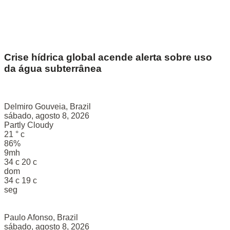
Crise hídrica global acende alerta sobre uso
da água subterrânea
Delmiro Gouveia, Brazil
sábado, agosto 8, 2026
Partly Cloudy
21
°
c
86%
9mh
34
c
20
c
dom
34
c
19
c
seg
Paulo Afonso, Brazil
sábado, agosto 8, 2026