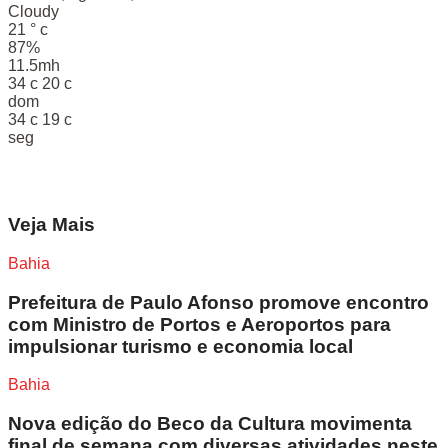
Cloudy
21
°
c
87%
11.5mh
34
c
20
c
dom
34
c
19
c
seg
Veja Mais
Bahia
Prefeitura de Paulo Afonso promove encontro
com Ministro de Portos e Aeroportos para
impulsionar turismo e economia local
Bahia
Nova edição do Beco da Cultura movimenta
final de semana com diversas atividades neste