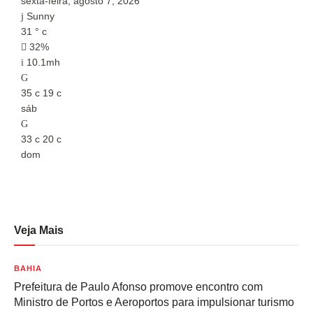
sexta-feira, agosto 7, 2026
s
Sunny
31
°
c
3
32%
10.1mh
35
c
19
c
3
sáb
s
33
c
20
c
3
dom
d
Veja Mais
BAHIA
Prefeitura de Paulo Afonso promove encontro com
Ministro de Portos e Aeroportos para impulsionar turismo