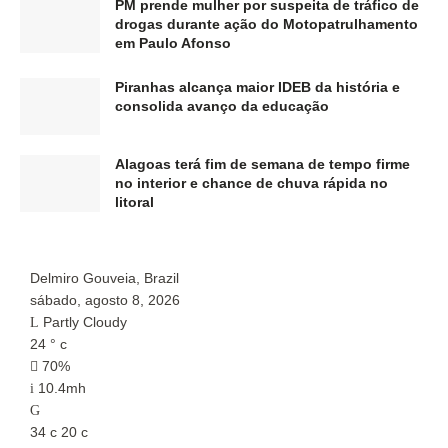
PM prende mulher por suspeita de tráfico de
drogas durante ação do Motopatrulhamento
em Paulo Afonso
Piranhas alcança maior IDEB da história e
consolida avanço da educação
Alagoas terá fim de semana de tempo firme
no interior e chance de chuva rápida no
litoral
Delmiro Gouveia, Brazil
P
sábado, agosto 8, 2026
s
Partly Cloudy
24
°
c
2
70%
10.4mh
34
c
20
c
3