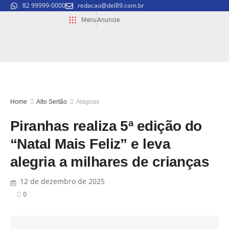
82 99999-0000
redacao@del89.com.br
Menu
Anuncie
Home
Alto Sertão
Alagoas
Piranhas realiza 5ª edição do
“Natal Mais Feliz” e leva
alegria a milhares de crianças
12 de dezembro de 2025
0