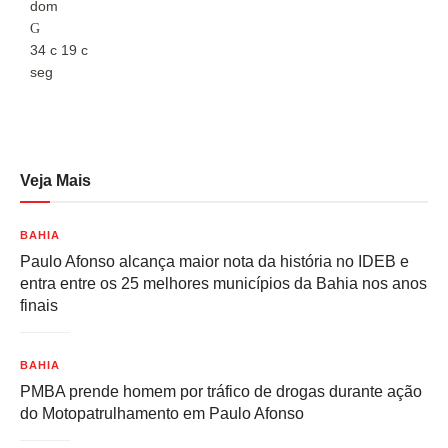
dom
d
34
c
19
c
3
seg
s
Veja Mais
BAHIA
Paulo Afonso alcança maior nota da história no IDEB e
entra entre os 25 melhores municípios da Bahia nos anos
finais
BAHIA
PMBA prende homem por tráfico de drogas durante ação
do Motopatrulhamento em Paulo Afonso