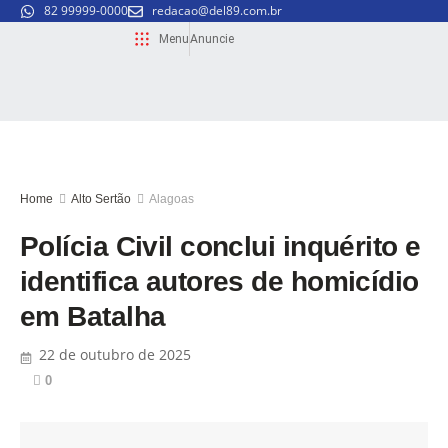
82 99999-0000
redacao@del89.com.br
Menu
Anuncie
Home
Alto Sertão
Alagoas
Polícia Civil conclui inquérito e
identifica autores de homicídio
em Batalha
22 de outubro de 2025
0