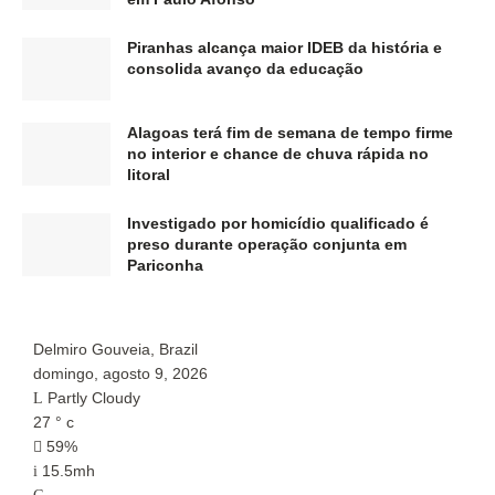
Piranhas alcança maior IDEB da história e
consolida avanço da educação
Alagoas terá fim de semana de tempo firme
no interior e chance de chuva rápida no
litoral
Investigado por homicídio qualificado é
preso durante operação conjunta em
Pariconha
Delmiro Gouveia, Brazil
P
domingo, agosto 9, 2026
d
Partly Cloudy
27
°
c
2
59%
15.5mh