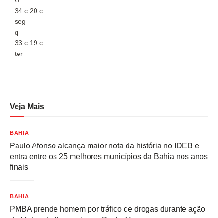
34
c
20
c
3
seg
s
33
c
19
c
3
ter
t
Veja Mais
BAHIA
Paulo Afonso alcança maior nota da história no IDEB e
entra entre os 25 melhores municípios da Bahia nos anos
finais
BAHIA
PMBA prende homem por tráfico de drogas durante ação