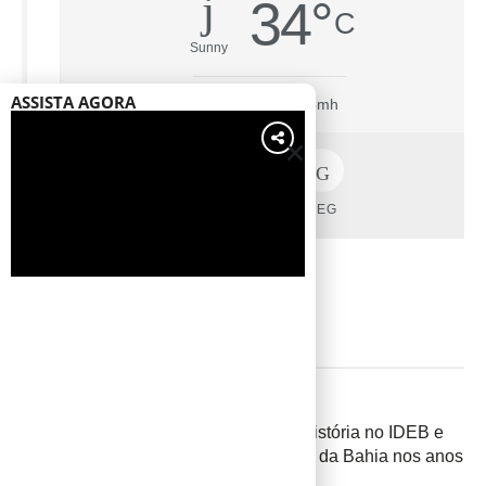
34
°
C
Sunny
ASSISTA AGORA
28%
20.5mh
DOM
SEG
Veja Mais
BAHIA
Paulo Afonso alcança maior nota da história no IDEB e
entra entre os 25 melhores municípios da Bahia nos anos
finais