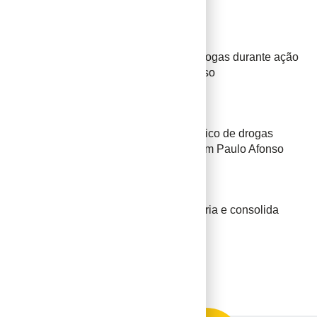
BAHIA
PMBA prende homem por tráfico de drogas durante ação
do Motopatrulhamento em Paulo Afonso
BAHIA
PM prende mulher por suspeita de tráfico de drogas
durante ação do Motopatrulhamento em Paulo Afonso
ALAGOAS
Piranhas alcança maior IDEB da história e consolida
avanço da educação