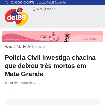
82 99999-0000
redacao@del89.com.br
Menu
Anuncie
Home
Alto Sertão
Alagoas
Polícia Civil investiga chacina
que deixou três mortos em
Mata Grande
30 de junho de 2026
0