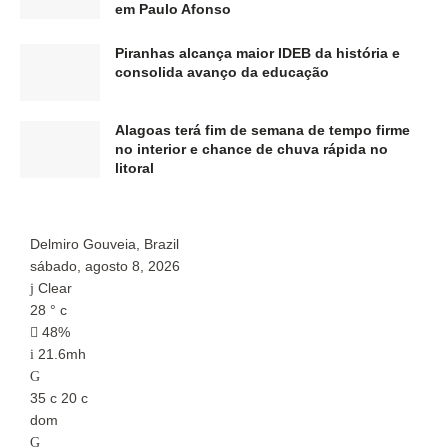
em Paulo Afonso
Piranhas alcança maior IDEB da história e
consolida avanço da educação
Alagoas terá fim de semana de tempo firme
no interior e chance de chuva rápida no
litoral
Delmiro Gouveia, Brazil
P
sábado, agosto 8, 2026
s
Clear
28
°
c
2
48%
21.6mh
35
c
20
c
3
dom
d