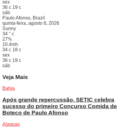
sex
36
c
19
c
sáb
Paulo Afonso, Brazil
quinta-feira, agosto 6, 2026
Sunny
34
°
c
27%
10.4mh
34
c
18
c
sex
36
c
19
c
sáb
Veja Mais
Bahia
Após grande repercussão, SETIC celebra
sucesso do primeiro Concurso Comida de
Boteco de Paulo Afonso
Alagoas