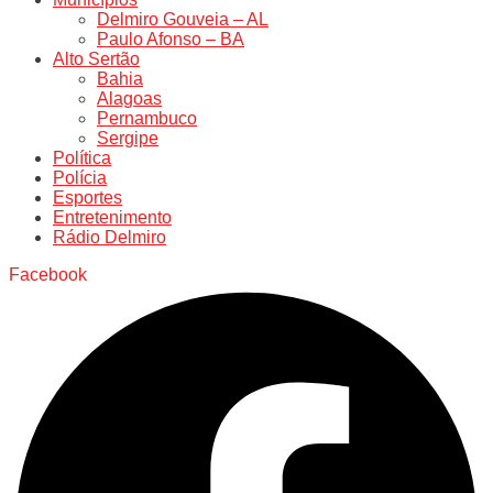
Delmiro Gouveia – AL
Paulo Afonso – BA
Alto Sertão
Bahia
Alagoas
Pernambuco
Sergipe
Política
Polícia
Esportes
Entretenimento
Rádio Delmiro
Facebook