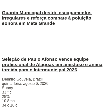
Guarda Municipal destrói escapamentos
irregulares e reforça combate à poluição
sonora em Mata Grande
Seleção de Paulo Afonso vence equipe
profissional de Alagoas em amistoso e anima
torcida para o Intermunicipal 2026
Delmiro Gouveia, Brazil
quinta-feira, agosto 6, 2026
Sunny
33
°
c
28%
10.8mh
34
c
18
c