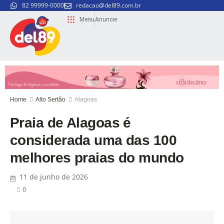
82 99999-0000
redacao@del89.com.br
Menu
Anuncie
Home
Alto Sertão
Alagoas
Praia de Alagoas é
considerada uma das 100
melhores praias do mundo
11 de junho de 2026
0