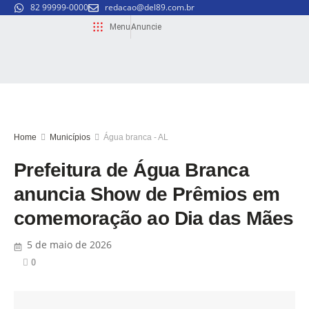
82 99999-0000
redacao@del89.com.br
Menu
Anuncie
Home
Municípios
Água branca - AL
Prefeitura de Água Branca
anuncia Show de Prêmios em
comemoração ao Dia das Mães
5 de maio de 2026
0