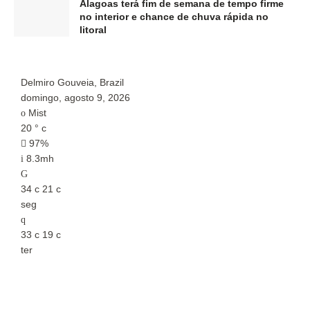
Alagoas terá fim de semana de tempo firme
no interior e chance de chuva rápida no
litoral
Delmiro Gouveia, Brazil
P
domingo, agosto 9, 2026
d
Mist
20
°
c
2
97%
8.3mh
34
c
21
c
3
seg
s
33
c
19
c
3
ter
t