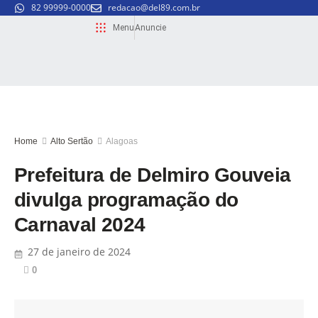
82 99999-0000
redacao@del89.com.br
Menu
Anuncie
Home
Alto Sertão
Alagoas
Prefeitura de Delmiro Gouveia
divulga programação do
Carnaval 2024
27 de janeiro de 2024
0