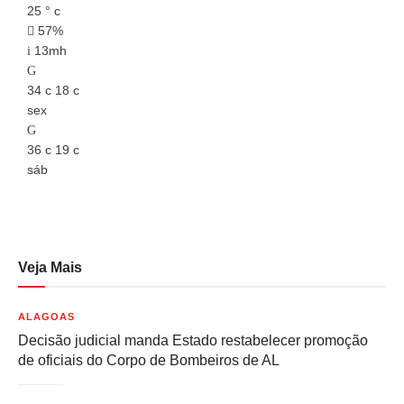
25
°
c
2
57%
13mh
34
c
18
c
3
sex
s
36
c
19
c
3
sáb
s
Veja Mais
ALAGOAS
Decisão judicial manda Estado restabelecer promoção
de oficiais do Corpo de Bombeiros de AL