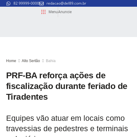
82 99999-0000
redacao@del89.com.br
Menu
Anuncie
Home
Alto Sertão
Bahia
PRF-BA reforça ações de
fiscalização durante feriado de
Tiradentes
Equipes vão atuar em locais como
travessias de pedestres e terminais