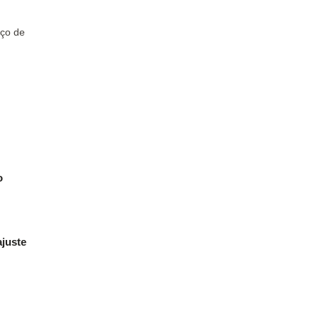
ço de
o
ajuste