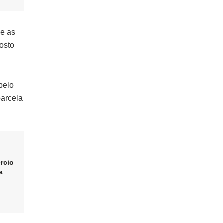
 e as
osto
pelo
parcela
rcio
a