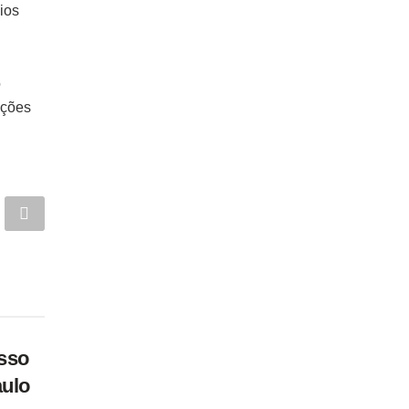
ios
o
ações
sso
aulo