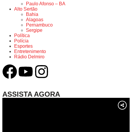
Paulo Afonso – BA
Alto Sertão
Bahia
Alagoas
Pernambuco
Sergipe
Política
Polícia
Esportes
Entretenimento
Rádio Delmiro
ASSISTA AGORA