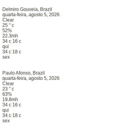
Delmiro Gouveia, Brazil
quarta-feira, agosto 5, 2026
Clear
25
°
c
52%
22.3mh
34
c
16
c
qui
34
c
18
c
sex
Paulo Afonso, Brazil
quarta-feira, agosto 5, 2026
Clear
23
°
c
63%
19.8mh
34
c
16
c
qui
34
c
18
c
sex