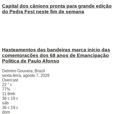
Capital dos cânions pronta para grande edição
do Pedra Fest neste fim de semana
Hasteamentos das bandeiras marca início das
comemorações dos 68 anos de Emancipação
Política de Paulo Afonso
Delmiro Gouveia, Brazil
sexta-feira, agosto 7, 2026
Overcast
22
°
c
77%
11.9mh
36
c
19
c
sáb
36
c
19
c
dom