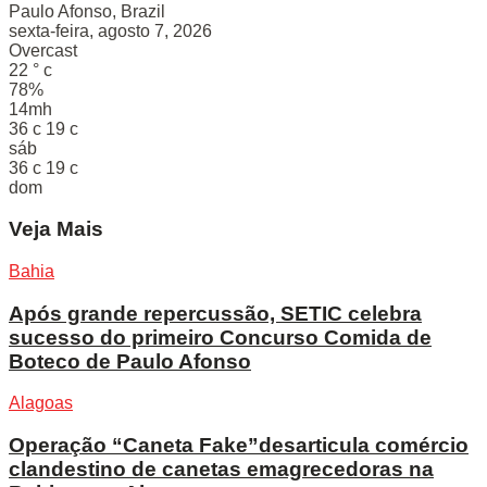
Paulo Afonso, Brazil
sexta-feira, agosto 7, 2026
Overcast
22
°
c
78%
14mh
36
c
19
c
sáb
36
c
19
c
dom
Veja Mais
Bahia
Após grande repercussão, SETIC celebra
sucesso do primeiro Concurso Comida de
Boteco de Paulo Afonso
Alagoas
Operação “Caneta Fake”desarticula comércio
clandestino de canetas emagrecedoras na