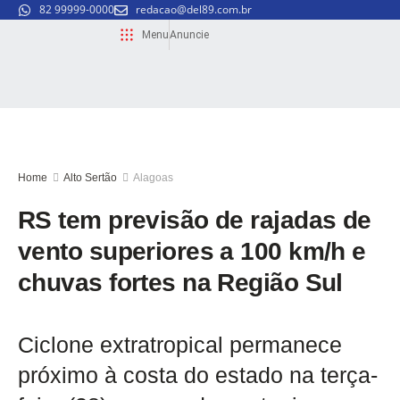
82 99999-0000
redacao@del89.com.br
Menu
Anuncie
Home
Alto Sertão
Alagoas
RS tem previsão de rajadas de
vento superiores a 100 km/h e
chuvas fortes na Região Sul
Ciclone extratropical permanece
próximo à costa do estado na terça-