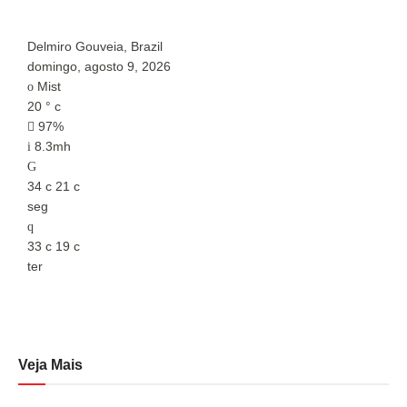
Delmiro Gouveia, Brazil
P
domingo, agosto 9, 2026
d
Mist
20
°
c
2
97%
8.3mh
34
c
21
c
3
seg
s
33
c
19
c
3
ter
t
Veja Mais