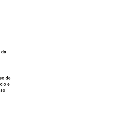
 da
rso de
cio e
nso