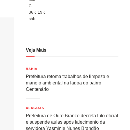
36
c
19
c
36
c
sáb
sáb
Veja Mais
BAHIA
Prefeitura retoma trabalhos de limpeza e
manejo ambiental na lagoa do bairro
Centenário
ALAGOAS
Prefeitura de Ouro Branco decreta luto oficial
e suspende aulas após falecimento da
servidora Yasminie Nunes Brandão