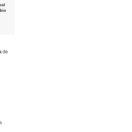
pal
mbio
a
de
a