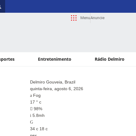
Menu
Anuncie
sportes
Entretenimento
Rádio Delmiro
Delmiro Gouveia, Brazil
Paul
quinta-feira, agosto 6, 2026
quin
Fog
Fo
17
°
c
17
°
98%
9
5.8mh
7.
34
c
18
c
34
c
sex
sex