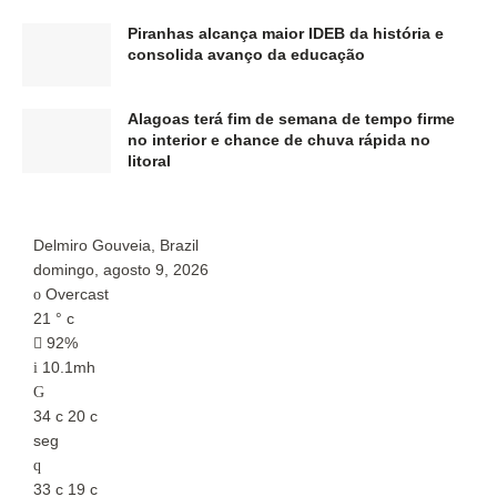
Piranhas alcança maior IDEB da história e
consolida avanço da educação
Alagoas terá fim de semana de tempo firme
no interior e chance de chuva rápida no
litoral
Delmiro Gouveia, Brazil
P
domingo, agosto 9, 2026
d
Overcast
21
°
c
2
92%
10.1mh
34
c
20
c
3
seg
s
33
c
19
c
3