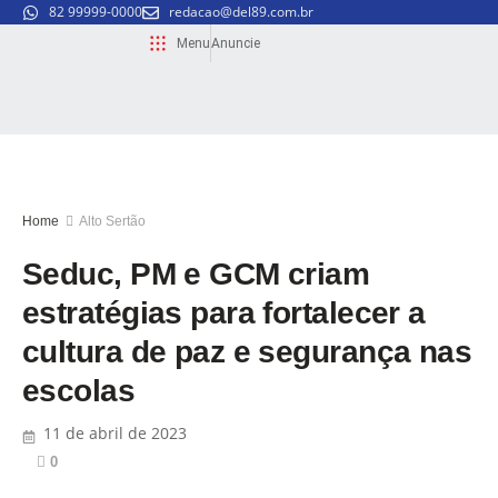
82 99999-0000
redacao@del89.com.br
Menu
Anuncie
Home
Alto Sertão
Seduc, PM e GCM criam
estratégias para fortalecer a
cultura de paz e segurança nas
escolas
11 de abril de 2023
0