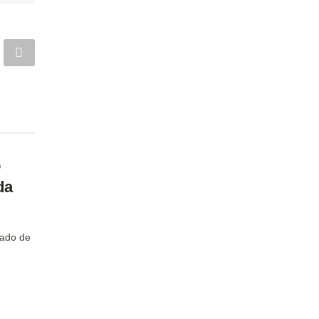
o
da
tado de