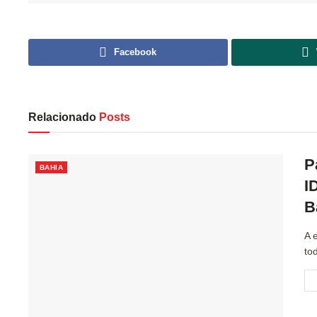
Facebook
Relacionado
Posts
P
BAHIA
I
B
A 
tod