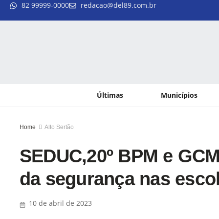
82 99999-0000
redacao@del89.com.br
Últimas
Municípios
Home
Alto Sertão
SEDUC,20º BPM e GCM re
da segurança nas esco
10 de abril de 2023