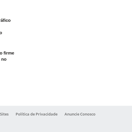
ráfico
o
o firme
a no
Sites
Política de Privacidade
Anuncie Conosco