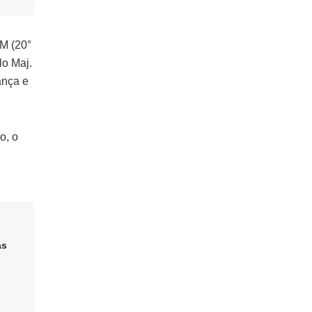
PM (20°
lo Maj.
ança e
o, o
as