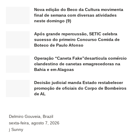
Nova edição do Beco da Cultura movimenta
final de semana com diversas atividades
neste domingo (9)
Após grande repercussão, SETIC celebra
sucesso do primeiro Concurso Comida de
Boteco de Paulo Afonso
Operação “Caneta Fake”desarticula comércio
clandestino de canetas emagrecedoras na
Bahia e em Alagoas
Decisão judicial manda Estado restabelecer
promoção de oficiais do Corpo de Bombeiros
de AL
Delmiro Gouveia, Brazil
P
sexta-feira, agosto 7, 2026
s
Sunny