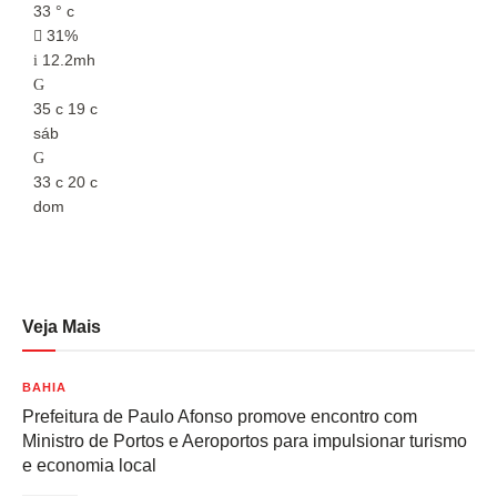
33
°
c
3
31%
12.2mh
35
c
19
c
3
sáb
s
33
c
20
c
3
dom
d
Veja Mais
BAHIA
Prefeitura de Paulo Afonso promove encontro com
Ministro de Portos e Aeroportos para impulsionar turismo
e economia local