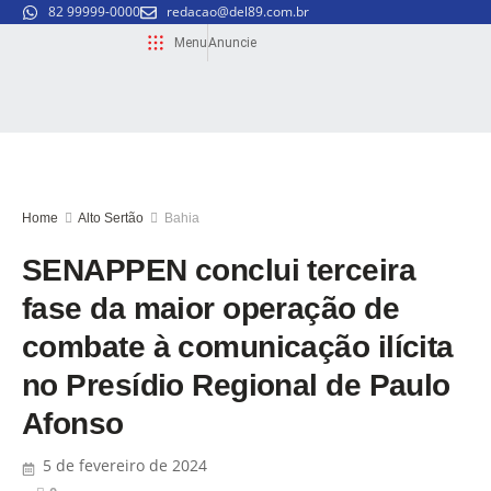
82 99999-0000
redacao@del89.com.br
Menu
Anuncie
Home
Alto Sertão
Bahia
SENAPPEN conclui terceira
fase da maior operação de
combate à comunicação ilícita
no Presídio Regional de Paulo
Afonso
5 de fevereiro de 2024