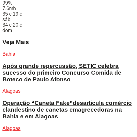
99%
7.6mh
35
c
19
c
sáb
34
c
20
c
dom
Veja Mais
Bahia
Após grande repercussão, SETIC celebra
sucesso do primeiro Concurso Comida de
Boteco de Paulo Afonso
Alagoas
Operação “Caneta Fake”desarticula comércio
clandestino de canetas emagrecedoras na
Bahia e em Alagoas
Alagoas