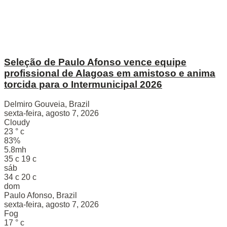
Seleção de Paulo Afonso vence equipe
profissional de Alagoas em amistoso e anima
torcida para o Intermunicipal 2026
Delmiro Gouveia, Brazil
sexta-feira, agosto 7, 2026
Cloudy
23
°
c
83%
5.8mh
35
c
19
c
sáb
34
c
20
c
dom
Paulo Afonso, Brazil
sexta-feira, agosto 7, 2026
Fog
17
°
c