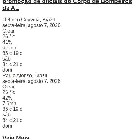
promoção de oficiais do Corpo de Bombeiros
de AL
Delmiro Gouveia, Brazil
sexta-feira, agosto 7, 2026
Clear
26
°
c
41%
6.1mh
35
c
19
c
sáb
34
c
21
c
dom
Paulo Afonso, Brazil
sexta-feira, agosto 7, 2026
Clear
26
°
c
42%
7.6mh
35
c
19
c
sáb
34
c
21
c
dom
Veja Mais