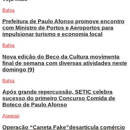
Bahia
Prefeitura de Paulo Afonso promove encontro
com Ministro de Portos e Aeroportos para
impulsionar turismo e economia local
Bahia
Nova edição do Beco da Cultura movimenta
final de semana com diversas atividades neste
domingo (9)
Bahia
Após grande repercussão, SETIC celebra
sucesso do primeiro Concurso Comida de
Boteco de Paulo Afonso
Alagoas
Operação “Caneta Fake”desarticula comércio