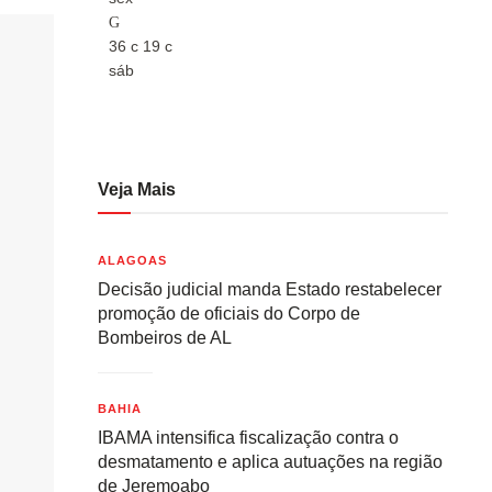
36
c
19
c
36
c
sáb
sáb
Veja Mais
ALAGOAS
Decisão judicial manda Estado restabelecer
promoção de oficiais do Corpo de
Bombeiros de AL
BAHIA
IBAMA intensifica fiscalização contra o
desmatamento e aplica autuações na região
de Jeremoabo