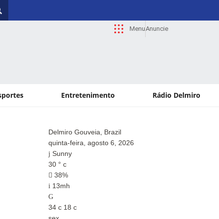
Menu
Anuncie
sportes
Entretenimento
Rádio Delmiro
Delmiro Gouveia, Brazil
Paul
quinta-feira, agosto 6, 2026
quin
Sunny
Su
30
°
c
28
°
38%
4
13mh
14
34
c
18
c
34
c
sex
sex