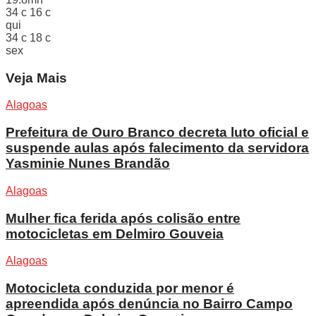
34
c
16
c
qui
34
c
18
c
sex
Veja Mais
Alagoas
Prefeitura de Ouro Branco decreta luto oficial e
suspende aulas após falecimento da servidora
Yasminie Nunes Brandão
Alagoas
Mulher fica ferida após colisão entre
motocicletas em Delmiro Gouveia
Alagoas
Motocicleta conduzida por menor é
apreendida após denúncia no Bairro Campo