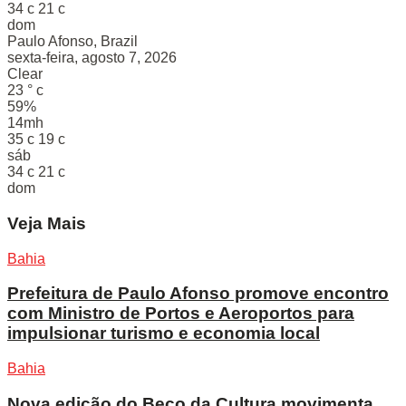
34
c
21
c
dom
Paulo Afonso, Brazil
sexta-feira, agosto 7, 2026
Clear
23
°
c
59%
14mh
35
c
19
c
sáb
34
c
21
c
dom
Veja Mais
Bahia
Prefeitura de Paulo Afonso promove encontro
com Ministro de Portos e Aeroportos para
impulsionar turismo e economia local
Bahia
Nova edição do Beco da Cultura movimenta