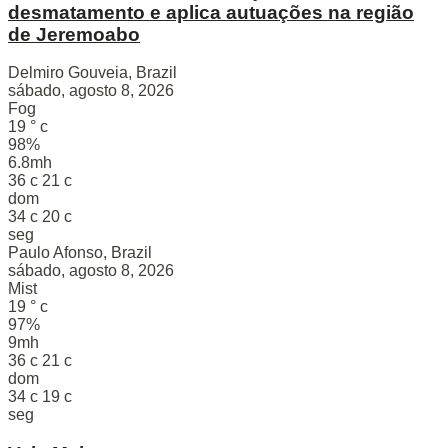
desmatamento e aplica autuações na região
de Jeremoabo
Delmiro Gouveia, Brazil
sábado, agosto 8, 2026
Fog
19
°
c
98%
6.8mh
36
c
21
c
dom
34
c
20
c
seg
Paulo Afonso, Brazil
sábado, agosto 8, 2026
Mist
19
°
c
97%
9mh
36
c
21
c
dom
34
c
19
c
seg