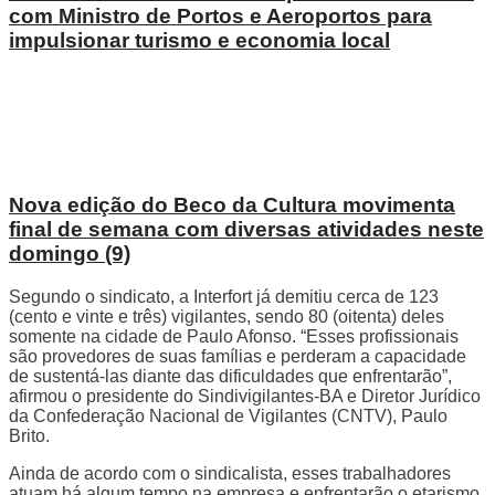
com Ministro de Portos e Aeroportos para
impulsionar turismo e economia local
Nova edição do Beco da Cultura movimenta
final de semana com diversas atividades neste
domingo (9)
Segundo o sindicato, a Interfort já demitiu cerca de 123
(cento e vinte e três) vigilantes, sendo 80 (oitenta) deles
somente na cidade de Paulo Afonso. “Esses profissionais
são provedores de suas famílias e perderam a capacidade
de sustentá-las diante das dificuldades que enfrentarão”,
afirmou o presidente do Sindivigilantes-BA e Diretor Jurídico
da Confederação Nacional de Vigilantes (CNTV), Paulo
Brito.
Ainda de acordo com o sindicalista, esses trabalhadores
atuam há algum tempo na empresa e enfrentarão o etarismo