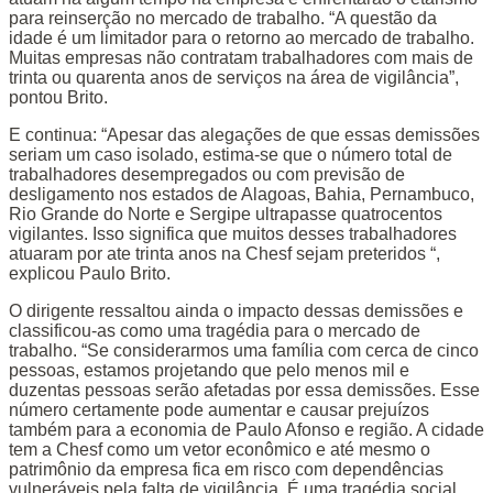
para reinserção no mercado de trabalho. “A questão da
idade é um limitador para o retorno ao mercado de trabalho.
Muitas empresas não contratam trabalhadores com mais de
trinta ou quarenta anos de serviços na área de vigilância”,
pontou Brito.
E continua: “Apesar das alegações de que essas demissões
seriam um caso isolado, estima-se que o número total de
trabalhadores desempregados ou com previsão de
desligamento nos estados de Alagoas, Bahia, Pernambuco,
Rio Grande do Norte e Sergipe ultrapasse quatrocentos
vigilantes. Isso significa que muitos desses trabalhadores
atuaram por ate trinta anos na Chesf sejam preteridos “,
explicou Paulo Brito.
O dirigente ressaltou ainda o impacto dessas demissões e
classificou-as como uma tragédia para o mercado de
trabalho. “Se considerarmos uma família com cerca de cinco
pessoas, estamos projetando que pelo menos mil e
duzentas pessoas serão afetadas por essa demissões. Esse
número certamente pode aumentar e causar prejuízos
também para a economia de Paulo Afonso e região. A cidade
tem a Chesf como um vetor econômico e até mesmo o
patrimônio da empresa fica em risco com dependências
vulneráveis pela falta de vigilância. É uma tragédia social