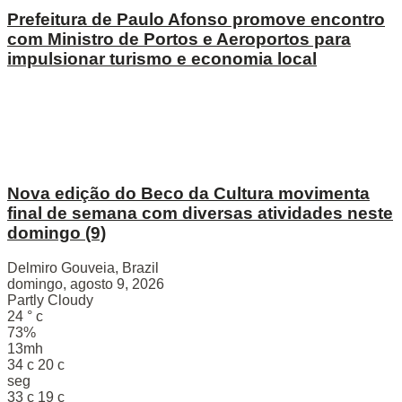
Prefeitura de Paulo Afonso promove encontro
com Ministro de Portos e Aeroportos para
impulsionar turismo e economia local
Nova edição do Beco da Cultura movimenta
final de semana com diversas atividades neste
domingo (9)
Delmiro Gouveia, Brazil
domingo, agosto 9, 2026
Partly Cloudy
24
°
c
73%
13mh
34
c
20
c
seg
33
c
19
c