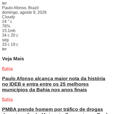
ter
Paulo Afonso, Brazil
domingo, agosto 9, 2026
Cloudy
24
°
c
76%
15.1mh
34
c
20
c
seg
33
c
19
c
ter
Veja Mais
Bahia
Paulo Afonso alcança maior nota da história
no IDEB e entra entre os 25 melhores
municípios da Bahia nos anos finais
Bahia
PMBA prende homem por tráfico de drogas