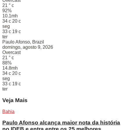
Overcast
21
°
c
92%
10.1mh
34
c
20
c
seg
33
c
19
c
ter
Paulo Afonso, Brazil
domingo, agosto 9, 2026
Overcast
21
°
c
88%
14.8mh
34
c
20
c
seg
33
c
19
c
ter
Veja Mais
Bahia
Paulo Afonso alcança maior nota da história
no IDEB e entra entre os 25 melhores