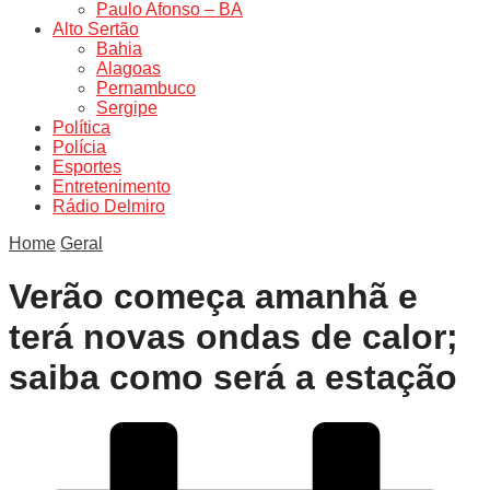
Paulo Afonso – BA
Alto Sertão
Bahia
Alagoas
Pernambuco
Sergipe
Política
Polícia
Esportes
Entretenimento
Rádio Delmiro
Home
Geral
Verão começa amanhã e
terá novas ondas de calor;
saiba como será a estação