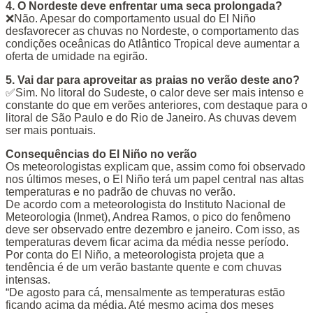
4. O Nordeste deve enfrentar uma seca prolongada?
❌Não. Apesar do comportamento usual do El Niño
desfavorecer as chuvas no Nordeste, o comportamento das
condições oceânicas do Atlântico Tropical deve aumentar a
oferta de umidade na egirão.
5. Vai dar para aproveitar as praias no verão deste ano?
✅Sim. No litoral do Sudeste, o calor deve ser mais intenso e
constante do que em verões anteriores, com destaque para o
litoral de São Paulo e do Rio de Janeiro. As chuvas devem
ser mais pontuais.
Consequências do El Niño no verão
Os meteorologistas explicam que, assim como foi observado
nos últimos meses, o El Niño terá um papel central nas altas
temperaturas e no padrão de chuvas no verão.
De acordo com a meteorologista do Instituto Nacional de
Meteorologia (Inmet), Andrea Ramos, o pico do fenômeno
deve ser observado entre dezembro e janeiro. Com isso, as
temperaturas devem ficar acima da média nesse período.
Por conta do El Niño, a meteorologista projeta que a
tendência é de um verão bastante quente e com chuvas
intensas.
“De agosto para cá, mensalmente as temperaturas estão
ficando acima da média. Até mesmo acima dos meses