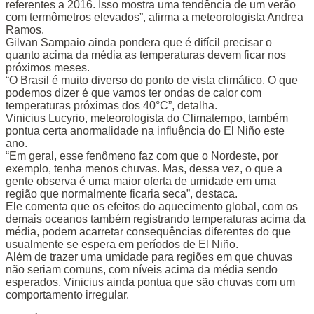
referentes a 2016. Isso mostra uma tendência de um verão
com termômetros elevados”, afirma a meteorologista Andrea
Ramos.
Gilvan Sampaio ainda pondera que é difícil precisar o
quanto acima da média as temperaturas devem ficar nos
próximos meses.
“O Brasil é muito diverso do ponto de vista climático. O que
podemos dizer é que vamos ter ondas de calor com
temperaturas próximas dos 40°C”, detalha.
Vinicius Lucyrio, meteorologista do Climatempo, também
pontua certa anormalidade na influência do El Niño este
ano.
“Em geral, esse fenômeno faz com que o Nordeste, por
exemplo, tenha menos chuvas. Mas, dessa vez, o que a
gente observa é uma maior oferta de umidade em uma
região que normalmente ficaria seca”, destaca.
Ele comenta que os efeitos do aquecimento global, com os
demais oceanos também registrando temperaturas acima da
média, podem acarretar consequências diferentes do que
usualmente se espera em períodos de El Niño.
Além de trazer uma umidade para regiões em que chuvas
não seriam comuns, com níveis acima da média sendo
esperados, Vinicius ainda pontua que são chuvas com um
comportamento irregular.