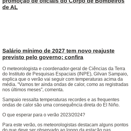
promoção de oficiais do Corpo de Bombeiros
de AL
Salário mínimo de 2027 tem novo reajuste
previsto pelo governo; confira
O meteorologista e coordenador-geral de Ciências da Terra
do Instituto de Pesquisas Espaciais (INPE), Gilvan Sampaio,
explica que o verão vai seguir com temperaturas acima da
média. “Vamos ter ainda ondas de calor, como as registradas
nos últimos meses”, comenta.
Sampaio ressalta temperaturas recordes e as frequentes
ondas de calor são uma consequência direta do El Niño.
O que esperar para o verão 2023/2024?
Para este verão, os meteorologistas destacam alguns pontos
do que deve ser observado ao longo da estação nas