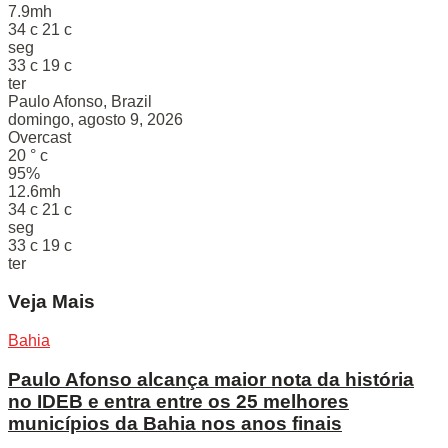
7.9mh
34
c
21
c
seg
33
c
19
c
ter
Paulo Afonso, Brazil
domingo, agosto 9, 2026
Overcast
20
°
c
95%
12.6mh
34
c
21
c
seg
33
c
19
c
ter
Veja Mais
Bahia
Paulo Afonso alcança maior nota da história
no IDEB e entra entre os 25 melhores
municípios da Bahia nos anos finais