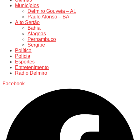
Municípios
Delmiro Gouveia – AL
Paulo Afonso – BA
Alto Sertão
Bahia
Alagoas
Pernambuco
Sergipe
Política
Polícia
Esportes
Entretenimento
Rádio Delmiro
Facebook