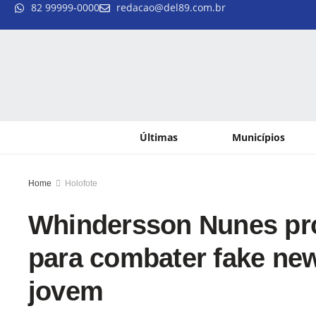
82 99999-0000
redacao@del89.com.br
Últimas
Municípios
Home
Holofote
Whindersson Nunes prop
para combater fake new
jovem