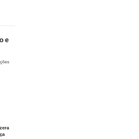
o e
nções
zera
iça