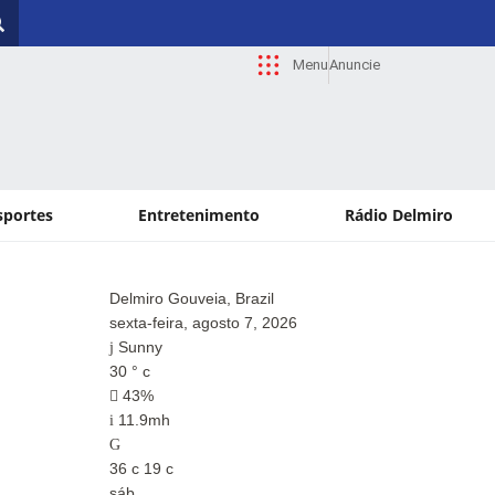
Menu
Anuncie
sportes
Entretenimento
Rádio Delmiro
Delmiro Gouveia, Brazil
Paul
sexta-feira, agosto 7, 2026
sext
Sunny
Su
30
°
c
29
°
43%
4
11.9mh
13
36
c
19
c
36
c
sáb
sáb