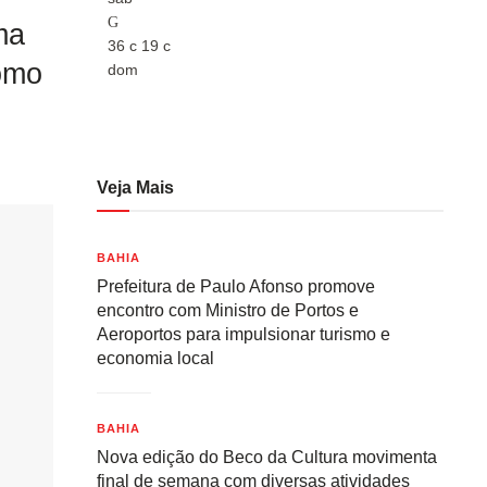
ma
36
c
19
c
36
c
como
dom
dom
Veja Mais
BAHIA
Prefeitura de Paulo Afonso promove
encontro com Ministro de Portos e
Aeroportos para impulsionar turismo e
economia local
BAHIA
Nova edição do Beco da Cultura movimenta
final de semana com diversas atividades