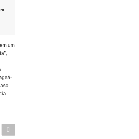
ira
, em um
ia”,
a
ageá-
caso
cia