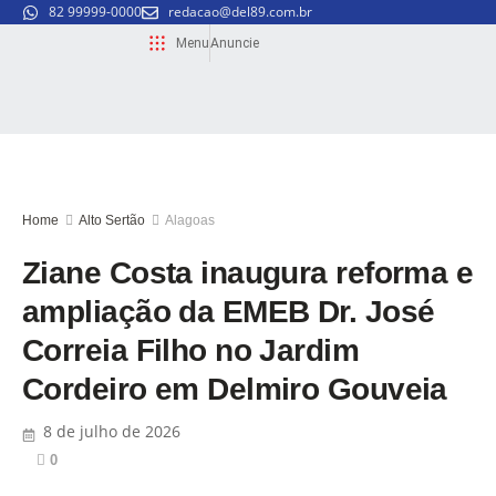
82 99999-0000
redacao@del89.com.br
Menu
Anuncie
Home
Alto Sertão
Alagoas
Ziane Costa inaugura reforma e
ampliação da EMEB Dr. José
Correia Filho no Jardim
Cordeiro em Delmiro Gouveia
8 de julho de 2026
0