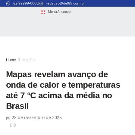
82 99999-0000
redacao@del89.com.br
Menu
Anuncie
Home
Holofote
Mapas revelam avanço de
onda de calor e temperaturas
até 7 °C acima da média no
Brasil
28 de dezembro de 2025
0